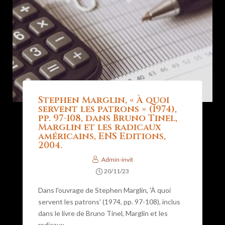
Stephen Marglin, « À quoi
servent les patrons » (1974),
pp. 97-108, dans Bruno Tinel,
Marglin et les radicaux
américains, ENS Editions,
2004.
Admin-invit
20/11/23
Dans l'ouvrage de Stephen Marglin, 'À quoi
servent les patrons' (1974, pp. 97-108), inclus
dans le livre de Bruno Tinel, Marglin et les
radicaux...