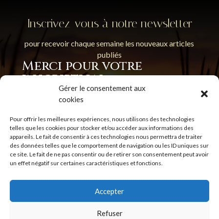
Inscrivez-vous à notre newsletter
pour recevoir chaque semaine les nouveaux articles
publiés
Merci pour votre
inscription
Gérer le consentement aux
cookies
Pour offrir les meilleures expériences, nous utilisons des technologies
telles que les cookies pour stocker et/ou accéder aux informations des
En soumettant ce formulaire, j'accepte que les
appareils. Le fait de consentir à ces technologies nous permettra de traiter
informations saisies soient utilisées pour permettre de me
des données telles que le comportement de navigation ou les ID uniques sur
ce site. Le fait de ne pas consentir ou de retirer son consentement peut avoir
recontacter.
Politique de confidentialité
un effet négatif sur certaines caractéristiques et fonctions.
S'inscrire
Accepter
Refuser
Politique de confidentialité