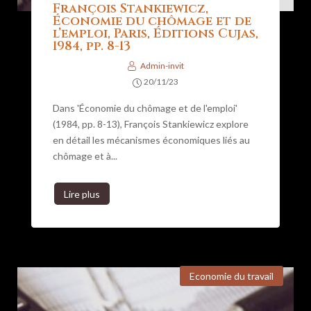
François Stankiewicz,
Économie du chômage et de
l’emploi, Paris, Éditions Cujas,
1984, pp. 8-13
Admin-invit
20/11/23
Dans 'Économie du chômage et de l'emploi'
(1984, pp. 8-13), François Stankiewicz explore
en détail les mécanismes économiques liés au
chômage et à...
Lire plus
Economie du travail