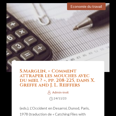
Economie du travail
S.Marglin, « Comment
attraper les mouches avec
du miel ? », pp. 208-225, dans X.
Greffe and J. L. Reiffers
Admin-invit
24/11/23
(eds.), L'Occident en Desarroi, Dunod, Paris,
1978 (traduction de « Catching Flies with