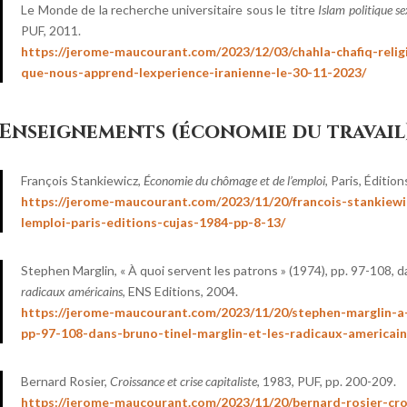
Le Monde de la recherche universitaire sous le titre
Islam politique se
PUF, 2011.
https://jerome-maucourant.com/2023/12/03/chahla-chafiq-relig
que-nous-apprend-lexperience-iranienne-le-30-11-2023/
Enseignements (économie du travail
François Stankiewicz,
Économie du chômage et de l’emploi
, Paris, Éditio
https://jerome-maucourant.com/2023/11/20/francois-stankie
lemploi-paris-editions-cujas-1984-pp-8-13/
Stephen Marglin, « À quoi servent les patrons » (1974), pp. 97-108, 
radicaux américains
, ENS Editions, 2004.
https://jerome-maucourant.com/2023/11/20/stephen-marglin-a
pp-97-108-dans-bruno-tinel-marglin-et-les-radicaux-americain
Bernard Rosier,
Croissance et crise capitaliste
, 1983, PUF, pp. 200-209.
https://jerome-maucourant.com/2023/11/20/bernard-rosier-croi