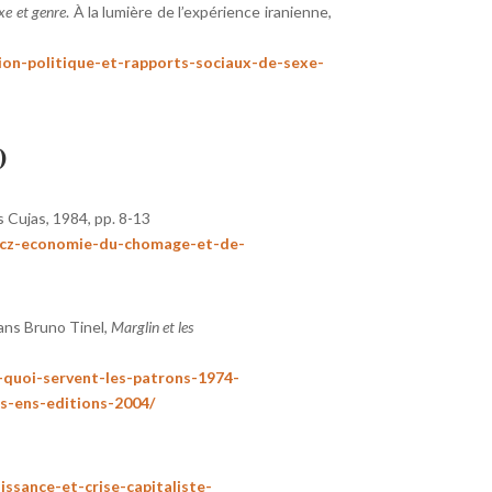
xe et genre
. À la lumière de l’expérience iranienne,
ion-politique-et-rapports-sociaux-de-sexe-
)
ns Cujas, 1984, pp. 8-13
wicz-economie-du-chomage-et-de-
dans Bruno Tinel,
Marglin et les
-quoi-servent-les-patrons-1974-
s-ens-editions-2004/
ssance-et-crise-capitaliste-