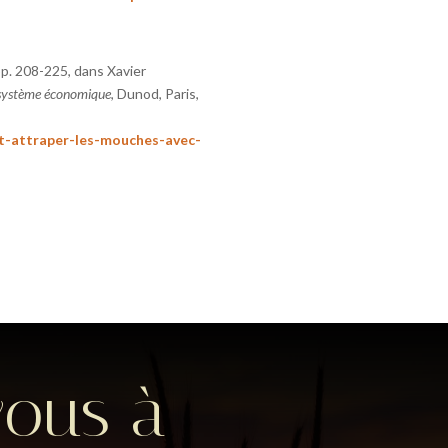
pp. 208-225, dans Xavier
n système économique
, Dunod, Paris,
t-attraper-les-mouches-avec-
vous à