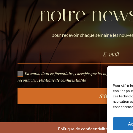
notre news
pour recevoir chaque semaine les nouvea
En soumettant ce formulaire, j'accepte que les informations sais
recontacter.
Politique de confidentialité
Pour offrir 
cookies pour
S'inscrire
ces technolo
navigation ou
consentement
Ac
Politique de confidentialité
Mentions 