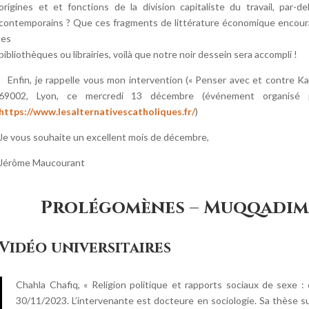
origines et et fonctions de la division capitaliste du travail, par-
contemporains ? Que ces fragments de littérature économique encourag
les
bibliothèques ou librairies, voilà que notre noir dessein sera accompli !
Enfin, je rappelle vous mon intervention (« Penser avec et contre Ka
69002, Lyon, ce mercredi 13 décembre (événement organisé par
https://www.lesalternativescatholiques.fr/
)
Je vous souhaite un excellent mois de décembre,
Jérôme Maucourant
Prolégomènes – Muqqadim
Vidéo universitaires
Chahla Chafiq, « Religion politique et rapports sociaux de sexe : 
30/11/2023. L’intervenante est docteure en sociologie. Sa thèse sur