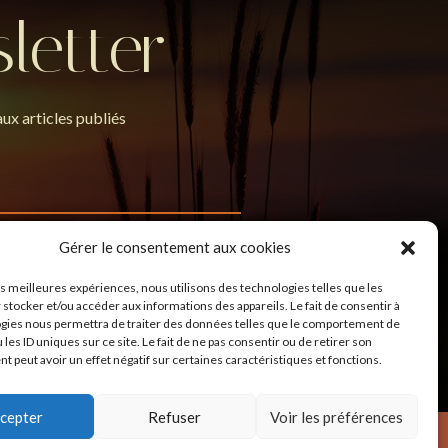
letter
ux articles publiés
Gérer le consentement aux cookies
ies soient utilisées pour permettre de me
les meilleures expériences, nous utilisons des technologies telles que les
 stocker et/ou accéder aux informations des appareils. Le fait de consentir à
gies nous permettra de traiter des données telles que le comportement de
 les ID uniques sur ce site. Le fait de ne pas consentir ou de retirer son
 peut avoir un effet négatif sur certaines caractéristiques et fonctions.
cepter
Refuser
Voir les préférences
légales