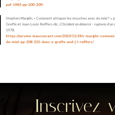
puf-1983-pp-200-209/
Stephen Marglin, « Comment attraper les mouches avec du miel ? », 
Greffe et Jean-Louis Reiffers dir.,
L’Occident en désarroi – ruptures d’u
1978.
https://jerome-maucourant.com/2023/11/24/s-marglin-commen
du-miel-pp-208-225-dans-x-greffe-and-j-l-reiffers/
Inscrivez-