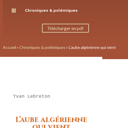
Chroniques & polémiques

Télécharger en pdf
Accueil
»
Chroniques & polémiques
»
L’aube algérienne qui vient
Yvan Lebreton
L’aube algérienne
qui vient