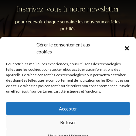
Inscrivez-vous à notre newsletter
pour recevoir chaque semaine les nouveaux articles
publiés
Gérer le consentement aux
cookies
Pour offrir les meilleures expériences, nous utilisons des technologies
En soumettant ce formulaire, j'accepte que les
telles que les cookies pour stocker et/ou accéder aux informations des
informations saisies soient utilisées pour permettre de me
appareils. Le fait de consentir à ces technologies nous permettra de traiter
recontacter.
Politique de confidentialité
des données telles que le comportement de navigation ou les ID uniques sur
ce site. Le fait de ne pas consentir ou de retirer son consentement peut avoir
un effet négatif sur certaines caractéristiques et fonctions.
S'inscrire
Accepter
Refuser
Politique de confidentialité
Mentions légales
Voir les préférences