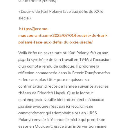
sur le thème (45mns)
« L’œuvre de Karl Polanyi face aux défis du XXIe
siècle »
https://jerome-
maucourant.com/2025/07/01/loeuvre-de-karl-
polanyi-face-aux-defis-du-xxie-siecle/
Voilà enfin un texte rare où Karl Polanyi fait
en une
page
la synthèse de son travail en 1946, à l’occasion
d’un compte rendu de colloque. Il prolonge la
réflexion commencée dans la
Grande Transformation
– deux ans plus tôt – pour esquisser sa
confrontation directe de l’année suivante avec les
thèses de Friedrich Hayek. Que le lecteur
contemporain veuille bien noter ceci : l’
économie
planifiée
évoquée n’est pas ici l’é
conomie de
commandement
qui triomphait alors en URSS.
Polanyi renvoie à l’économie mixte qui prend son
essor en Occident, grâce à un interventionnisme