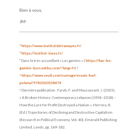
Bien à vous,
JM
⁵
¹
https://www.institutdetramayes.fr/
²
https://institut-iness.fr/
³ Dans le très accueillant « Les gamins » (
https://bar-les-
gamins-lyon.eatbu.com/?lang=fr
) !
⁴
https://www.seuil.com/ouvrage/essais-karl-
polanyi/9782020528474
⁵ Dernière publication : Farah, F. and Maucourant, J. (2025),
« A Broken History: Contemporary Lebanon (1958–2018) –
How the Lure for Profit Destroyed a Nation », Herrera, R.
(Ed.) Trajectories of Declining and Destructive Capitalism
(Research in Political Economy, Vol. 40), Emerald Publishing
Limited, Leeds, pp. 169-182.