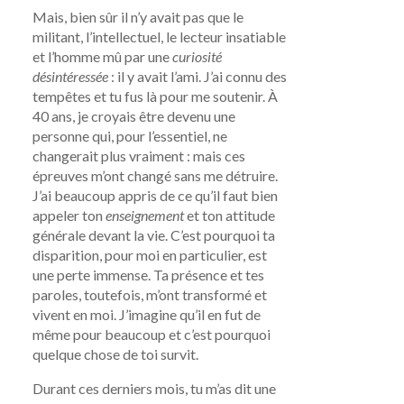
Mais, bien sûr il n’y avait pas que le
militant, l’intellectuel, le lecteur insatiable
et l’homme mû par une
curiosité
désintéressée
: il y avait l’ami. J’ai connu des
tempêtes et tu fus là pour me soutenir. À
40 ans, je croyais être devenu une
personne qui, pour l’essentiel, ne
changerait plus vraiment : mais ces
épreuves m’ont changé sans me détruire.
J’ai beaucoup appris de ce qu’il faut bien
appeler ton
enseignement
et ton attitude
générale devant la vie. C’est pourquoi ta
disparition, pour moi en particulier, est
une perte immense. Ta présence et tes
paroles, toutefois, m’ont transformé et
vivent en moi. J’imagine qu’il en fut de
même pour beaucoup et c’est pourquoi
quelque chose de toi survit.
Durant ces derniers mois, tu m’as dit une