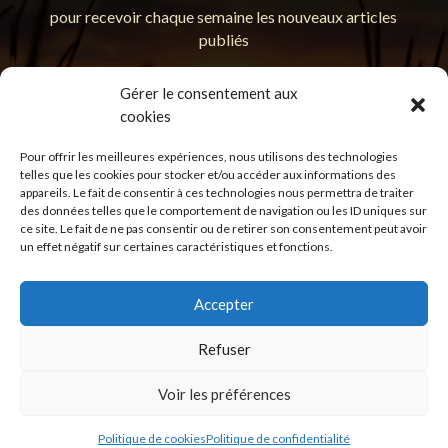
pour recevoir chaque semaine les nouveaux articles
publiés
Gérer le consentement aux
cookies
Pour offrir les meilleures expériences, nous utilisons des technologies
En soumettant ce formulaire, j'accepte que les
telles que les cookies pour stocker et/ou accéder aux informations des
informations saisies soient utilisées pour permettre de me
appareils. Le fait de consentir à ces technologies nous permettra de traiter
recontacter.
Politique de confidentialité
des données telles que le comportement de navigation ou les ID uniques sur
ce site. Le fait de ne pas consentir ou de retirer son consentement peut avoir
un effet négatif sur certaines caractéristiques et fonctions.
S'inscrire
Accepter
Refuser
Politique de confidentialité
Mentions légales
Voir les préférences
©Jérôme Maucourant 2026
Politique de cookies
Politique de confidentialité
| Design
by Kaleys